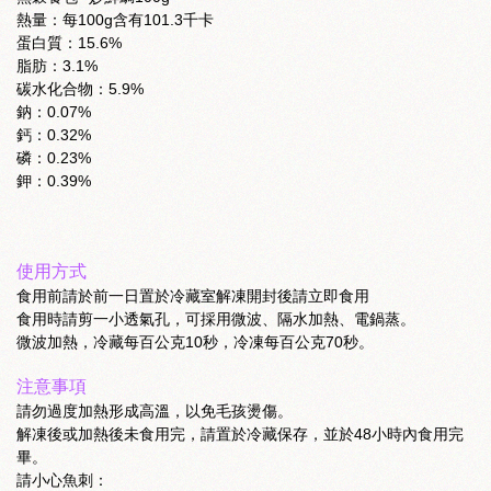
熱量：每100g含有101.3千卡
蛋白質：15.6%
脂肪：3.1%
碳水化合物：5.9%
鈉：0.07%
鈣：0.32%
磷：0.23%
鉀：0.39%
使用方式
食用前請於前一日置於冷藏室解凍開封後請立即食用
食用時請剪一小透氣孔，可採用微波、隔水加熱、電鍋蒸。
微波加熱，冷藏每百公克10秒，冷凍每百公克70秒。
注意事項
請勿過度加熱形成高溫，以免毛孩燙傷。
解凍後或加熱後未食用完，請置於冷藏保存，並於48小時內食用完
畢。
請小心魚刺：