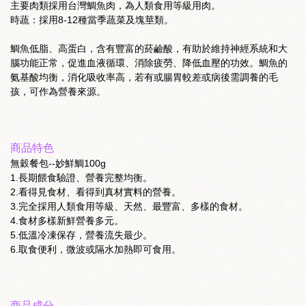
主要肉類採用台灣鯛魚肉，為人類食用等級用肉。
時蔬：採用8-12種當季蔬菜及塊莖類。
鯛魚低脂、高蛋白，含有豐富的菸鹼酸，有助於維持神經系統和大
腦功能正常，促進血液循環、消除疲勞、降低血壓的功效。鯛魚的
氨基酸均衡，消化吸收率高，若有或腸胃較差或病後需調養的毛
孩，可作為營養來源。
商品特色
無穀餐包--妙鮮鯛100g
1.長期餵食驗證、營養完整均衡。
2.看得見食材、看得到真材實料的營養。
3.完全採用人類食用等級、天然、最豐富、多樣的食材。
4.食材多樣新鮮營養多元。
5.低溫冷凍保存，營養流失最少。
6.取食便利，微波或隔水加熱即可食用。
商品成分