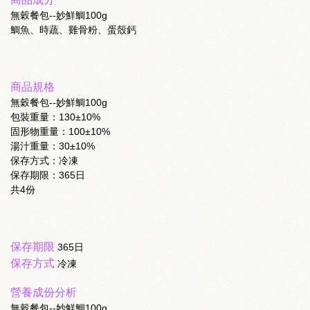
無穀餐包--妙鮮鯛100g
鯛魚、時蔬、雞骨粉、蛋殼鈣
商品規格
無穀餐包--妙鮮鯛100g
包裝重量：130±10%
固形物重量：100±10%
湯汁重量：30±10%
保存方式：冷凍
保存期限：365日
共4份
保存期限
365日
保存方式
冷凍
營養成份分析
無穀餐包--妙鮮鯛100g