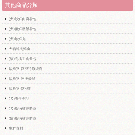
其他商品分類
(犬)妙鮮肉塊餐包
(犬)優鮮燉飯餐包
(犬)珍鮮丸
犬貓純肉鮮食
(貓)肉塊主食餐包
珍鮮宴-愛密特原純肉
珍鮮宴-汪汪優鮮
珍鮮宴-愛密斯
(犬)養生粥品
(犬)疾病補充鮮食
(貓)疾病補充鮮食
生鮮食材