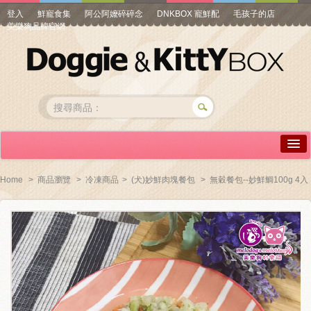
登入
鮮寵食集
阿公阿嬤碎碎念
DNKBOX 寵鮮配
毛孩子的店
美樂狗品牌官網
詳情介紹
Home
>
商品瀏覽
>
冷凍商品
>
(犬)妙鮮肉塊餐包
>
無穀餐包--妙鮮鯛100g 4入
常見問答
商品瀏覽
線上訂購
帳號專區