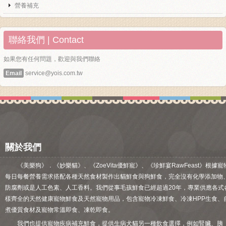
營養補充
聯絡我們 | Contact
如果您有任何問題，歡迎與我們聯絡
Email
service@yois.com.tw
關於我們
《美樂狗》．《妙樂貓》、《ZoeVita優鮮寵》、《珍鮮宴RawFeast》根據寵
每日每餐營養需求搭配各種天然食材製作出貓鮮食與狗鮮食，完全沒有化學添加物
防腐劑或是人工色素、人工香料。我們從事毛孩鮮食已經超過20年，專業供應各式
樣齊全的天然健康寵物鮮食及天然寵物用品，包含寵物冷凍鮮食、冷凍HPP生食、
煮優質食材及寵物常溫即食、凍乾即食。
我們也提供寵物疾病補充鮮食，提供生病犬貓另一種飲食選擇，例如腎臟、胰