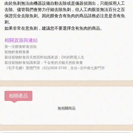
由於魚刺無法由機器設備自動去除或是儀器偵測出，只能採用人工
去除。儘管我們會努力仔細去除魚刺，但人工肉眼並無法百分之百
保證完全去除魚刺。因此餵食含有魚肉的商品請務必注意是否有魚
刺。
如果非常在意魚刺，建議您不要選擇含有魚肉的商品。
相關資源與連結
第一次餵食鮮食須知
寵物鮮食餵食量
最佳寵物鮮食與天然照料知識來源：DK的野渡人生
最佳寵物鮮食知識來源：千金爸的犬貓天然飲食書
《毛手毛腳》實體門市（02)2608-3748，全台--北中南七家門市
相關產品
無相關商品