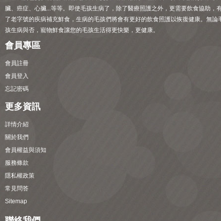
臟、癌症、心臟...等等。即使毛孩生病了，除了醫療照護之外，更需要飲食協助，
了老字號的疾病補充鮮食，生病的毛孩們將會有更好的飲食照護以恢復健康。無論
孩生病與否，寵物鮮食讓您的毛孩生活得更快樂，更健康。
會員專區
會員註冊
會員登入
忘記密碼
更多資訊
詳情介紹
關於我們
會員權益與須知
服務條款
隱私權政策
常見問答
Sitemap
聯絡我們