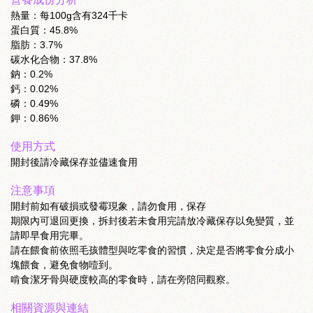
熱量：每100g含有324千卡
蛋白質：45.8%
脂肪：3.7%
碳水化合物：37.8%
鈉：0.2%
鈣：0.02%
磷：0.49%
鉀：0.86%
使用方式
開封後請冷藏保存並儘速食用
注意事項
開封前如有破損或發霉現象，請勿食用，保存
期限內可退回更換，拆封後若未食用完請放冷藏保存以免變質，並
請即早食用完畢。
請在餵食前依照毛孩體型與吃零食的習慣，決定是否將零食分成小
塊餵食，避免食物噎到。
啃食潔牙骨與硬度較高的零食時，請在旁陪同觀察。
相關資源與連結