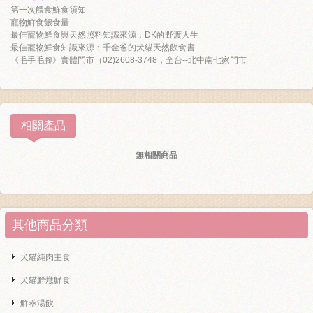
第一次餵食鮮食須知
寵物鮮食餵食量
最佳寵物鮮食與天然照料知識來源：DK的野渡人生
最佳寵物鮮食知識來源：千金爸的犬貓天然飲食書
《毛手毛腳》實體門市（02)2608-3748，全台--北中南七家門市
相關產品
無相關商品
其他商品分類
犬貓純肉主食
犬貓鮮燉鮮食
鮮萃湯飲