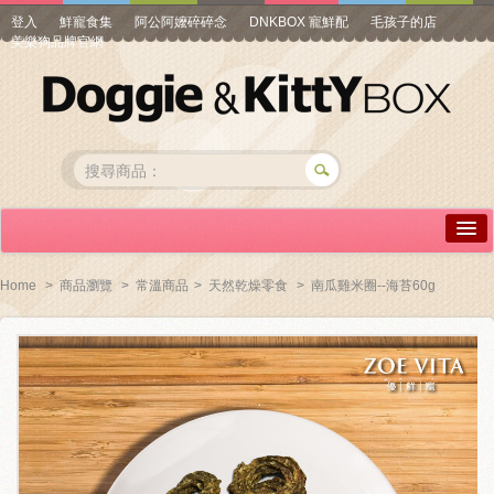
登入
鮮寵食集
阿公阿嬤碎碎念
DNKBOX 寵鮮配
毛孩子的店
美樂狗品牌官網
詳情介紹
Home
>
商品瀏覽
>
常溫商品
>
天然乾燥零食
>
南瓜雞米圈--海苔60g
常見問答
商品瀏覽
線上訂購
帳號專區