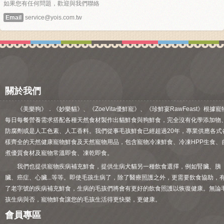
如果您有任何問題，歡迎與我們聯絡
Email
service@yois.com.tw
關於我們
《美樂狗》．《妙樂貓》、《ZoeVita優鮮寵》、《珍鮮宴RawFeast》根據寵
每日每餐營養需求搭配各種天然食材製作出貓鮮食與狗鮮食，完全沒有化學添加物
防腐劑或是人工色素、人工香料。我們從事毛孩鮮食已經超過20年，專業供應各式
樣齊全的天然健康寵物鮮食及天然寵物用品，包含寵物冷凍鮮食、冷凍HPP生食、
煮優質食材及寵物常溫即食、凍乾即食。
我們也提供寵物疾病補充鮮食，提供生病犬貓另一種飲食選擇，例如腎臟、胰
臟、癌症、心臟...等等。即使毛孩生病了，除了醫療照護之外，更需要飲食協助，
了老字號的疾病補充鮮食，生病的毛孩們將會有更好的飲食照護以恢復健康。無論
孩生病與否，寵物鮮食讓您的毛孩生活得更快樂，更健康。
會員專區