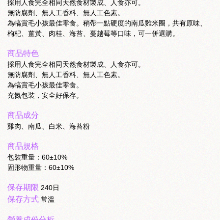
採用人食完全相同天然食材製成、人食亦可。
無防腐劑、無人工香料、無人工色素。
為犒賞毛小孩最佳零食。稍帶一點硬度的南瓜雞米圈，共有原味、
枸杞、薑黃、肉桂、海苔、蔓越莓等口味，可一併選購。
商品特色
採用人食完全相同天然食材製成、人食亦可。
無防腐劑、無人工香料、無人工色素。
為犒賞毛小孩最佳零食。
充氮包裝，安全好保存。
商品成分
雞肉、南瓜、白米、海苔粉
商品規格
包裝重量：60±10%
固形物重量：60±10%
保存期限
240日
保存方式
常溫
營養成份分析