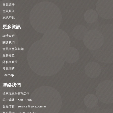
會員註冊
會員登入
忘記密碼
更多資訊
詳情介紹
關於我們
會員權益與須知
服務條款
隱私權政策
常見問答
Sitemap
聯絡我們
優異識股份有限公司
統一編號：53918206
客服信箱：
service@yois.com.tw