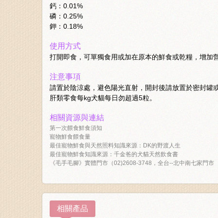
鈣：0.01%
磷：0.25%
鉀：0.18%
使用方式
打開即食，可單獨食用或加在原本的鮮食或乾糧，增加
注意事項
請置於陰涼處，避色陽光直射，開封後請放置於密封罐
肝類零食每kg犬貓每日勿超過5粒。
相關資源與連結
第一次餵食鮮食須知
寵物鮮食餵食量
最佳寵物鮮食與天然照料知識來源：DK的野渡人生
最佳寵物鮮食知識來源：千金爸的犬貓天然飲食書
《毛手毛腳》實體門市（02)2608-3748，全台--北中南七家門市
相關產品