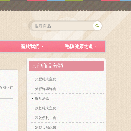
關於我們
毛孩健康之道
其他商品分類
犬貓純肉主食
食慾不佳
犬貓鮮燉鮮食
鮮萃湯飲
凍乾純肉主食
凍乾便利主食
凍乾天然蔬果