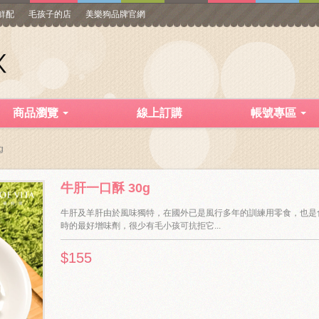
寵鮮配
毛孩子的店
美樂狗品牌官網
商品瀏覽
線上訂購
帳號專區
g
牛肝一口酥 30g
牛肝及羊肝由於風味獨特，在國外已是風行多年的訓練用零食，也是
時的最好增味劑，很少有毛小孩可抗拒它...
$155