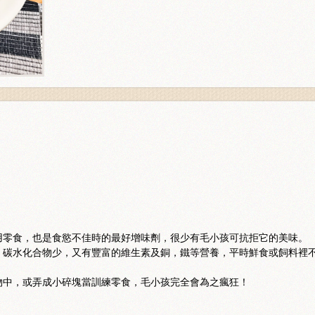
用零食，也是食慾不佳時的最好增味劑，很少有毛小孩可抗拒它的美味。
，碳水化合物少，又有豐富的維生素及銅，鐵等營養，平時鮮食或飼料裡
物中，或弄成小碎塊當訓練零食，毛小孩完全會為之瘋狂！