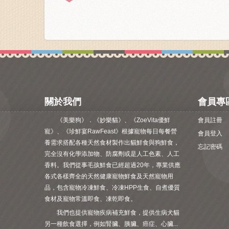
關於我們
會員專
《美樂狗》．《妙樂貓》、《ZoeVita優鮮
會員註冊
寵》、《珍鮮宴RawFeast》根據寵物每日每餐營
會員登入
養需求搭配各種天然食材製作出貓鮮食與狗鮮食，
忘記密碼
完全沒有化學添加物、防腐劑或是人工色素、人工
香料。我們從事毛孩鮮食已經超過20年，專業供應
各式各樣齊全的天然健康寵物鮮食及天然寵物用
品，包含寵物冷凍鮮食、冷凍HPP生食、自煮優質
食材及寵物常溫即食、凍乾即食。
我們也提供寵物疾病補充鮮食，提供生病犬貓
另一種飲食選擇，例如腎臟、胰臟、癌症、心臟...