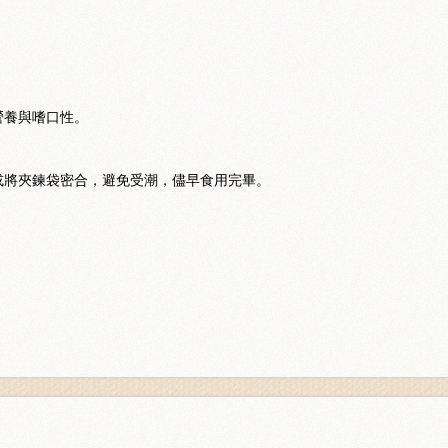
營養與嗜口性。
或將夾鍊袋密合，避免受潮，儘早食用完畢。