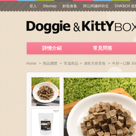
登入
Sitemap
鮮寵食集
阿公阿嬤碎碎念
DNKBOX 
詳情介紹
常見問答
Home
>
商品瀏覽
>
常溫商品
>
凍乾天然零食
>
牛肝一口酥 30