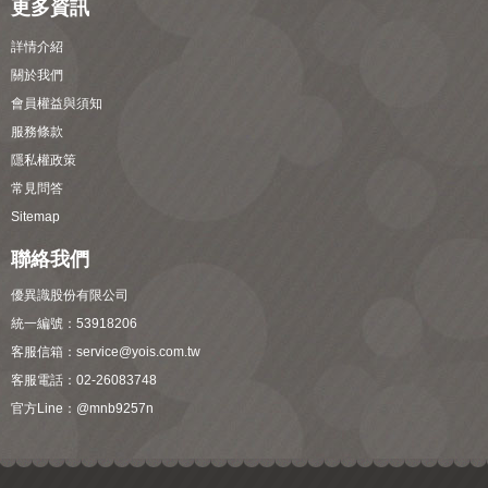
更多資訊
詳情介紹
關於我們
會員權益與須知
服務條款
隱私權政策
常見問答
Sitemap
聯絡我們
優異識股份有限公司
統一編號：53918206
客服信箱：
service@yois.com.tw
客服電話：02-26083748
官方Line：
@mnb9257n