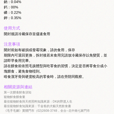
鈉：0.04%
鈣：00%
磷：0.22%
鉀：0.35%
使用方式
開封後請冷藏保存並儘速食用
注意事項
開封前如有破損或發霉現象，請勿食用，保存
期限內可退回更換，拆封後若未食用完請放冷藏保存以免變質，並
請即早食用完畢。
請在餵食前依照毛孩體型與吃零食的習慣，決定是否將零食分成小
塊餵食，避免食物噎到。
啃食潔牙骨與硬度較高的零食時，請在旁陪同觀察。
相關資源與連結
第一次餵食鮮食須知
寵物鮮食餵食量
最佳寵物鮮食與天然照料知識來源：DK的野渡人生
最佳寵物鮮食知識來源：千金爸的犬貓天然飲食書
《毛手毛腳》實體門市（02)2608-3748，全台--北中南七家門市