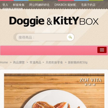
登入
鮮寵食集
阿公阿嬤碎碎念
DNKBOX 寵鮮配
毛孩子的店
美樂狗品牌官網
詳情介紹
Home
>
商品瀏覽
>
常溫商品
>
天然乾燥零食
>
新鮮雞肉乾50g
常見問答
商品瀏覽
線上訂購
帳號專區