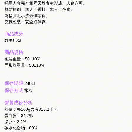
採用人食完全相同天然食材製成、人食亦可。
無防腐劑、無人工香料、無人工色素。
為犒賞毛小孩最佳零食。
充氮包裝，安全好保存。
商品成分
雞里肌肉
商品規格
包裝重量：50±10%
固形物重量：50±10%
保存期限
240日
保存方式
常溫
營養成份分析
熱量：每100g含有315.2千卡
蛋白質：84.7%
脂肪：2.2%
碳水化合物：00%