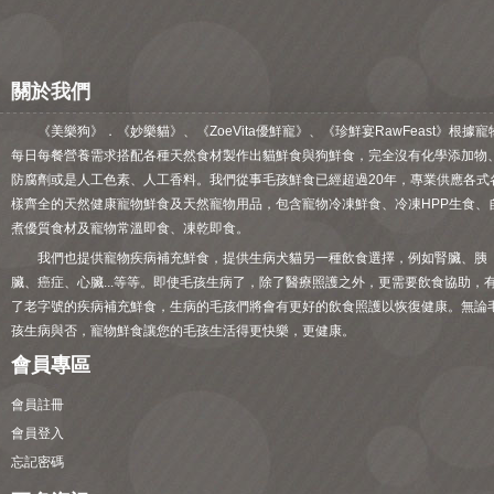
關於我們
《美樂狗》．《妙樂貓》、《ZoeVita優鮮寵》、《珍鮮宴RawFeast》根據寵
每日每餐營養需求搭配各種天然食材製作出貓鮮食與狗鮮食，完全沒有化學添加物
防腐劑或是人工色素、人工香料。我們從事毛孩鮮食已經超過20年，專業供應各式
樣齊全的天然健康寵物鮮食及天然寵物用品，包含寵物冷凍鮮食、冷凍HPP生食、
煮優質食材及寵物常溫即食、凍乾即食。
我們也提供寵物疾病補充鮮食，提供生病犬貓另一種飲食選擇，例如腎臟、胰
臟、癌症、心臟...等等。即使毛孩生病了，除了醫療照護之外，更需要飲食協助，
了老字號的疾病補充鮮食，生病的毛孩們將會有更好的飲食照護以恢復健康。無論
孩生病與否，寵物鮮食讓您的毛孩生活得更快樂，更健康。
會員專區
會員註冊
會員登入
忘記密碼