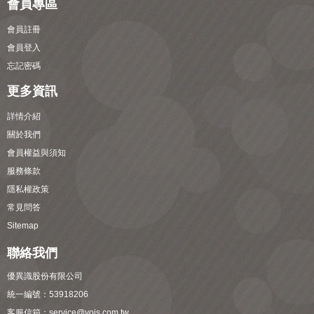
會員專區
會員註冊
會員登入
忘記密碼
更多資訊
詳情介紹
關於我們
會員權益與須知
服務條款
隱私權政策
常見問答
Sitemap
聯絡我們
優異識股份有限公司
統一編號：53918206
客服信箱：
service@yois.com.tw