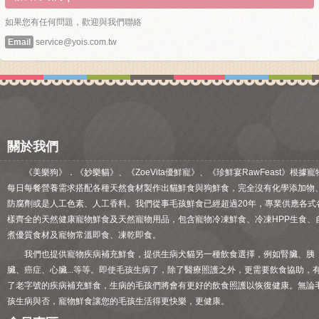
如果您有任何問題，歡迎與我們聯絡
Email
service@yois.com.tw
關於我們
《美樂狗》．《妙樂貓》、《ZoeVita優鮮寵》、《珍鮮宴RawFeast》根據寵
每日每餐營養需求搭配各種天然食材製作出貓鮮食與狗鮮食，完全沒有化學添加物
防腐劑或是人工色素、人工香料。我們從事毛孩鮮食已經超過20年，專業供應各式
樣齊全的天然健康寵物鮮食及天然寵物用品，包含寵物冷凍鮮食、冷凍HPP生食、
煮優質食材及寵物常溫即食、凍乾即食。
我們也提供寵物疾病補充鮮食，提供生病犬貓另一種飲食選擇，例如腎臟、胰
臟、癌症、心臟...等等。即使毛孩生病了，除了醫療照護之外，更需要飲食協助，
了老字號的疾病補充鮮食，生病的毛孩們將會有更好的飲食照護以恢復健康。無論
孩生病與否，寵物鮮食讓您的毛孩生活得更快樂，更健康。