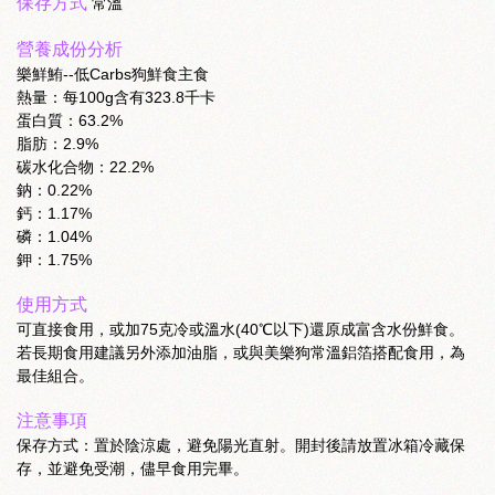
保存方式
常溫
營養成份分析
樂鮮鮪--低Carbs狗鮮食主食
熱量：每100g含有323.8千卡
蛋白質：63.2%
脂肪：2.9%
碳水化合物：22.2%
鈉：0.22%
鈣：1.17%
磷：1.04%
鉀：1.75%
使用方式
可直接食用，或加75克冷或溫水(40℃以下)還原成富含水份鮮食。
若長期食用建議另外添加油脂，或與美樂狗常溫鋁箔搭配食用，為
最佳組合。
注意事項
保存方式：置於陰涼處，避免陽光直射。開封後請放置冰箱冷藏保
存，並避免受潮，儘早食用完畢。