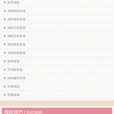
鮮萃湯飲
凍乾純肉主食
凍乾便利主食
凍乾天然蔬果
凍乾天然零食
潔牙啃骨零食
天然乾燥零食
餅乾零食
手作軟零食
純肉補充零食
天然用品
營養保健
聯絡我們 | Contact