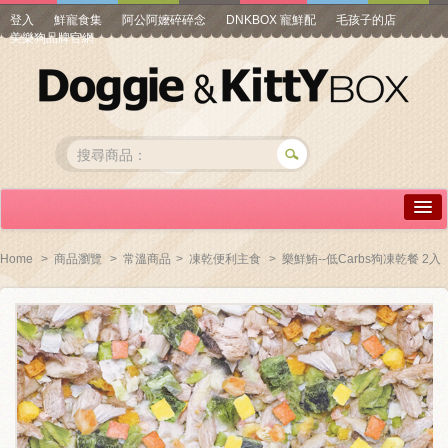
登入
鮮寵食集
阿公阿嬤碎碎念
DNKBOX 寵鮮配
毛孩子的店
美樂狗品牌官網
詳情介紹
Home
>
商品瀏覽
>
常溫商品
>
凍乾便利主食
>
樂鮮鮪--低Carbs狗凍乾餐 2入
常見問答
商品瀏覽
線上訂購
帳號專區