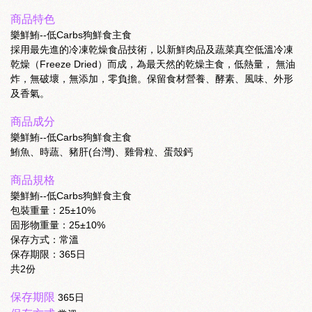
商品特色
樂鮮鮪--低Carbs狗鮮食主食
採用最先進的冷凍乾燥食品技術，以新鮮肉品及蔬菜真空低溫冷凍
乾燥（Freeze Dried）而成，為最天然的乾燥主食，低熱量， 無油
炸，無破壞，無添加，零負擔。保留食材營養、酵素、風味、外形
及香氣。
商品成分
樂鮮鮪--低Carbs狗鮮食主食
鮪魚、時蔬、豬肝(台灣)、雞骨粒、蛋殼鈣
商品規格
樂鮮鮪--低Carbs狗鮮食主食
包裝重量：25±10%
固形物重量：25±10%
保存方式：常溫
保存期限：365日
共2份
保存期限
365日