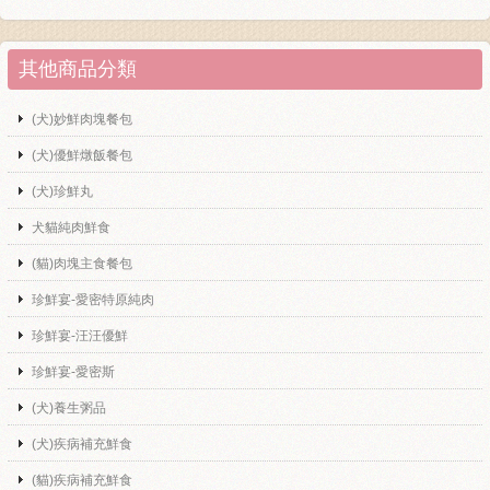
其他商品分類
(犬)妙鮮肉塊餐包
(犬)優鮮燉飯餐包
(犬)珍鮮丸
犬貓純肉鮮食
(貓)肉塊主食餐包
珍鮮宴-愛密特原純肉
珍鮮宴-汪汪優鮮
珍鮮宴-愛密斯
(犬)養生粥品
(犬)疾病補充鮮食
(貓)疾病補充鮮食