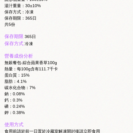
湯汁重量：30±10%
保存方式：冷凍
保存期限：365日
共5份
保存期限
365日
保存方式
冷凍
營養成份分析
無穀餐包-綜合蘋果香草100g
熱量：每100g含有111.7千卡
蛋白質：15%
脂肪：4.1%
碳水化合物：7%
鈉：0.08%
鈣：0.3%
磷：0.24%
鉀：0.38%
使用方式
食用前請於前一日置於冷藏室解凍開封後請立即食用