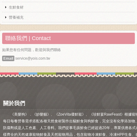
生鮮食材
營養補充
聯絡我們 | Contact
如果您有任何問題，歡迎與我們聯絡
Email
service@yois.com.tw
關於我們
《美樂狗》．《妙樂貓》、《ZoeVita優鮮寵》、《珍鮮宴RawFeast》根據寵
每日每餐營養需求搭配各種天然食材製作出貓鮮食與狗鮮食，完全沒有化學添加物
防腐劑或是人工色素、人工香料。我們從事毛孩鮮食已經超過20年，專業供應各式
樣齊全的天然健康寵物鮮食及天然寵物用品，包含寵物冷凍鮮食、冷凍HPP生食、