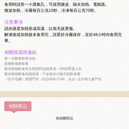
食用時請剪一小透氣孔，可採用微波、隔水加熱、電鍋蒸。
微波加熱，冷藏每百公克10秒，冷凍每百公克70秒。
注意事項
請勿過度加熱形成高溫，以免毛孩燙傷。
解凍後或加熱後未食用完，請置於冷藏保存，並於48小時內食用完
畢。
相關資源與連結
第一次餵食鮮食須知
寵物鮮食餵食量
最佳寵物鮮食與天然照料知識來源：DK的野渡人生
最佳寵物鮮食知識來源：千金爸的犬貓天然飲食書
《毛手毛腳》實體門市（02)2608-3748，全台--北中南七家門市
相關產品
無相關商品