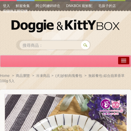
登入
鮮寵食集
阿公阿嬤碎碎念
DNKBOX 寵鮮配
毛孩子的店
美樂狗品牌官網
詳情介紹
Home
>
商品瀏覽
>
冷凍商品
>
(犬)妙鮮肉塊餐包
>
無穀餐包-綜合蘋果香草
100g 5入
常見問答
商品瀏覽
線上訂購
帳號專區