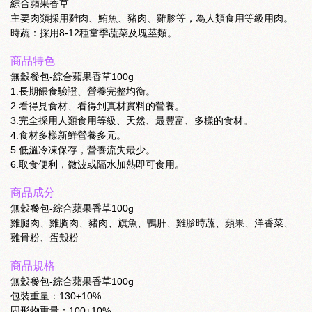
綜合蘋果香草
主要肉類採用雞肉、鮪魚、豬肉、雞胗等，為人類食用等級用肉。
時蔬：採用8-12種當季蔬菜及塊莖類。
商品特色
無穀餐包-綜合蘋果香草100g
1.長期餵食驗證、營養完整均衡。
2.看得見食材、看得到真材實料的營養。
3.完全採用人類食用等級、天然、最豐富、多樣的食材。
4.食材多樣新鮮營養多元。
5.低溫冷凍保存，營養流失最少。
6.取食便利，微波或隔水加熱即可食用。
商品成分
無穀餐包-綜合蘋果香草100g
雞腿肉、雞胸肉、豬肉、旗魚、鴨肝、雞胗時蔬、蘋果、洋香菜、
雞骨粉、蛋殼粉
商品規格
無穀餐包-綜合蘋果香草100g
包裝重量：130±10%
固形物重量：100±10%