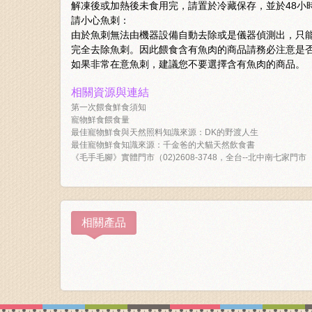
解凍後或加熱後未食用完，請置於冷藏保存，並於48小
請小心魚刺：
由於魚刺無法由機器設備自動去除或是儀器偵測出，只
完全去除魚刺。因此餵食含有魚肉的商品請務必注意是
如果非常在意魚刺，建議您不要選擇含有魚肉的商品。
相關資源與連結
第一次餵食鮮食須知
寵物鮮食餵食量
最佳寵物鮮食與天然照料知識來源：DK的野渡人生
最佳寵物鮮食知識來源：千金爸的犬貓天然飲食書
《毛手毛腳》實體門市（02)2608-3748，全台--北中南七家門市
相關產品