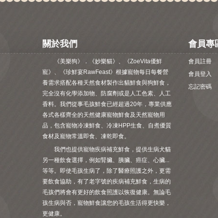
關於我們
會員專
《美樂狗》．《妙樂貓》、《ZoeVita優鮮
會員註冊
寵》、《珍鮮宴RawFeast》根據寵物每日每餐營
會員登入
養需求搭配各種天然食材製作出貓鮮食與狗鮮食，
忘記密碼
完全沒有化學添加物、防腐劑或是人工色素、人工
香料。我們從事毛孩鮮食已經超過20年，專業供應
各式各樣齊全的天然健康寵物鮮食及天然寵物用
品，包含寵物冷凍鮮食、冷凍HPP生食、自煮優質
食材及寵物常溫即食、凍乾即食。
我們也提供寵物疾病補充鮮食，提供生病犬貓
另一種飲食選擇，例如腎臟、胰臟、癌症、心臟...
等等。即使毛孩生病了，除了醫療照護之外，更需
要飲食協助，有了老字號的疾病補充鮮食，生病的
毛孩們將會有更好的飲食照護以恢復健康。無論毛
孩生病與否，寵物鮮食讓您的毛孩生活得更快樂，
更健康。