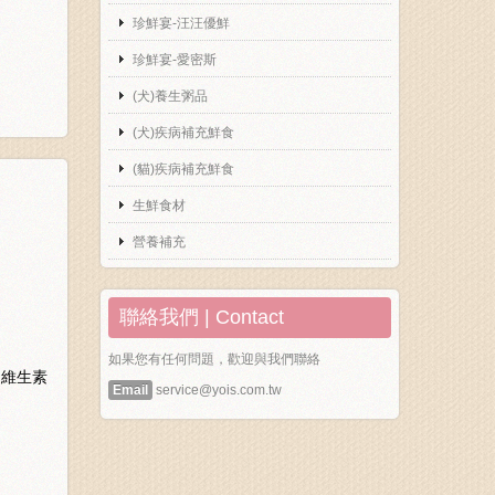
珍鮮宴-汪汪優鮮
珍鮮宴-愛密斯
(犬)養生粥品
(犬)疾病補充鮮食
(貓)疾病補充鮮食
生鮮食材
營養補充
聯絡我們 | Contact
如果您有任何問題，歡迎與我們聯絡
、維生素
Email
service@yois.com.tw