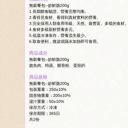
無穀餐包--妙鮮旗200g
1.長期餵食驗證、營養完整均衡。
2.看得見食材、看得到真材實料的營養。
3.完全採用人類食用等級、天然、最豐富、多樣的食材
4.食材多樣新鮮營養多元。
5.低溫冷凍保存，營養流失最少。
6.取食便利，微波或隔水加熱即可食用。
商品成分
無穀餐包--妙鮮旗200g
旗魚肉、時蔬、雞骨粉、蛋殼鈣
商品規格
無穀餐包--妙鮮旗200g
包裝重量：250±10%
固形物重量：200±10%
湯汁重量：50±10%
保存方式：冷凍
保存期限：365日
共2份