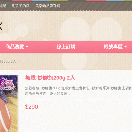
寵鮮配
毛孩子的店
美樂狗品牌官網
商品瀏覽
線上訂購
帳號專區
200g 2入
無榖-妙鮮旗200g 2入
無穀餐包--妙鮮旗200g 無穀鮮食主食餐包--妙鮮餐系列 妙鮮旗 主要
旗魚生魚片肉，為人類食用...
$290