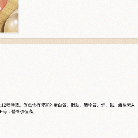
12種時蔬。旗魚含有豐富的蛋白質、脂肪、礦物質、鈣、鐵、維生素A
素E等，營養價值高。