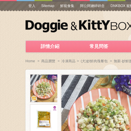
登入
Sitemap
鮮寵食集
阿公阿嬤碎碎念
DNKBOX 
詳情介紹
常見問答
Home
>
商品瀏覽
>
冷凍商品
>
(犬)妙鮮肉塊餐包
>
無榖-妙鮮旗