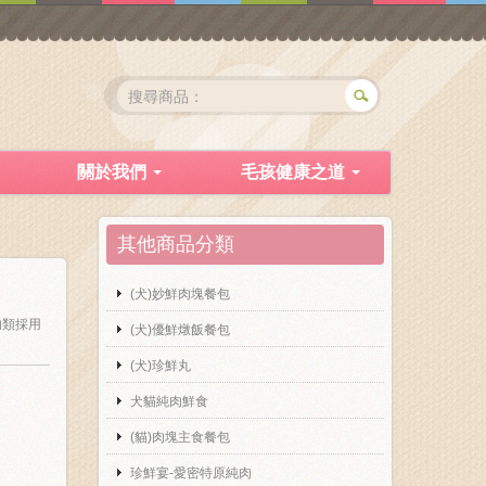
關於我們
毛孩健康之道
其他商品分類
(犬)妙鮮肉塊餐包
肉類採用
(犬)優鮮燉飯餐包
(犬)珍鮮丸
犬貓純肉鮮食
(貓)肉塊主食餐包
珍鮮宴-愛密特原純肉