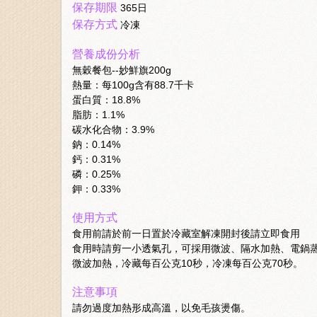
保存期限
365日
保存方式
冷凍
營養成份分析
無穀餐包--妙鮮旗200g
熱量：每100g含有88.7千卡
蛋白質：18.8%
脂肪：1.1%
碳水化合物：3.9%
鈉：0.14%
鈣：0.31%
磷：0.25%
鉀：0.33%
使用方式
食用前請於前一日置於冷藏室解凍開封後請立即食用
食用時請剪一小透氣孔，可採用微波、隔水加熱、電鍋
微波加熱，冷藏每百公克10秒，冷凍每百公克70秒。
注意事項
請勿過度加熱形成高溫，以免毛孩燙傷。