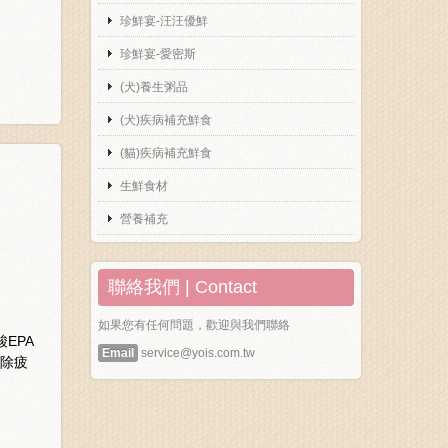
珍鮮宴-汪汪優鮮
珍鮮宴-愛密斯
(犬)養生粥品
(犬)疾病補充鮮食
(貓)疾病補充鮮食
生鮮食材
營養補充
聯絡我們 | Contact
如果您有任何問題，歡迎與我們聯絡
EPA
Email
service@yois.com.tw
消除疲