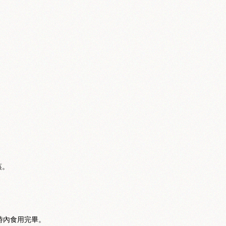
蒸。
時內食用完畢。