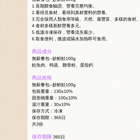
1.長期餵食驗證、營養完整均衡。
2.看得見食材、看得到真材實料的營養。
3.完全採用人類食用等級、天然、最豐富、多樣的食材
4.食材多樣新鮮營養多元。
5.低溫冷凍保存，營養流失最少。
6.取食便利，微波或隔水加熱即可食用。
商品成分
無穀餐包--妙鮮鮭100g
鮭魚肉、時蔬、雞骨粉、蛋殼鈣
商品規格
無穀餐包--妙鮮鮭100g
包裝重量：130±10%
固形物重量：100±10%
湯汁重量：30±10%
保存方式：冷凍
保存期限：365日
共3份
保存期限
365日