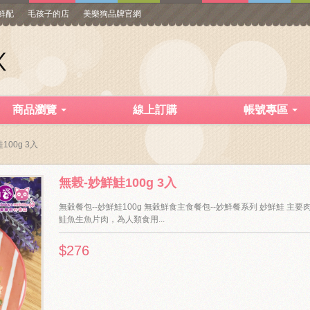
寵鮮配
毛孩子的店
美樂狗品牌官網
商品瀏覽
線上訂購
帳號專區
100g 3入
無榖-妙鮮鮭100g 3入
無穀餐包--妙鮮鮭100g 無穀鮮食主食餐包--妙鮮餐系列 妙鮮鮭 主要
鮭魚生魚片肉，為人類食用...
$276