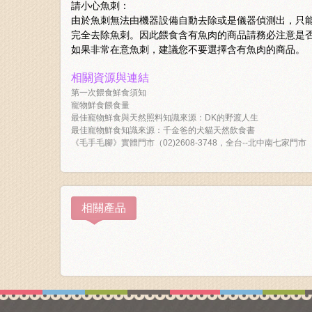
請小心魚刺：
由於魚刺無法由機器設備自動去除或是儀器偵測出，只
完全去除魚刺。因此餵食含有魚肉的商品請務必注意是
如果非常在意魚刺，建議您不要選擇含有魚肉的商品。
相關資源與連結
第一次餵食鮮食須知
寵物鮮食餵食量
最佳寵物鮮食與天然照料知識來源：DK的野渡人生
最佳寵物鮮食知識來源：千金爸的犬貓天然飲食書
《毛手毛腳》實體門市（02)2608-3748，全台--北中南七家門市
相關產品