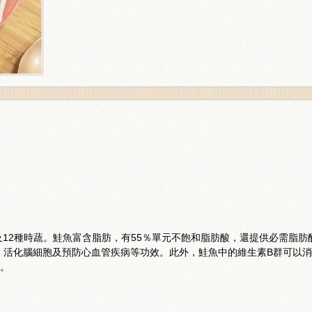
12種時蔬。鮭魚富含脂肪，有55％單元不飽和脂肪酸，還提供必需脂肪酸
、活化腦細胞及預防心血管疾病等功效。此外，鮭魚中的維生素B群可以
材。