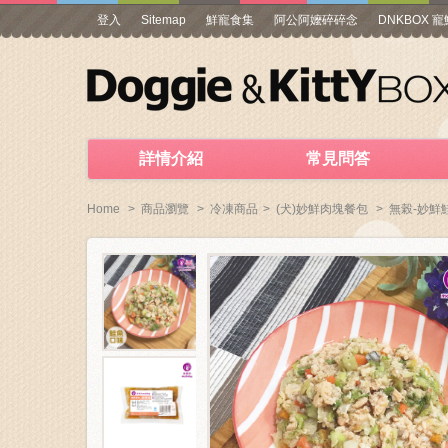
登入
Sitemap
鮮寵食集
阿公阿嬤碎碎念
DNKBOX 
詳情介紹
常見問答
Home
>
商品瀏覽
>
冷凍商品
>
(犬)妙鮮肉塊餐包
>
無榖-妙鮮鮭