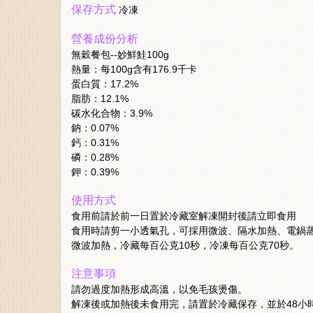
保存方式
冷凍
營養成份分析
無穀餐包--妙鮮鮭100g
熱量：每100g含有176.9千卡
蛋白質：17.2%
脂肪：12.1%
碳水化合物：3.9%
鈉：0.07%
鈣：0.31%
磷：0.28%
鉀：0.39%
使用方式
食用前請於前一日置於冷藏室解凍開封後請立即食用
食用時請剪一小透氣孔，可採用微波、隔水加熱、電鍋
微波加熱，冷藏每百公克10秒，冷凍每百公克70秒。
注意事項
請勿過度加熱形成高溫，以免毛孩燙傷。
解凍後或加熱後未食用完，請置於冷藏保存，並於48小