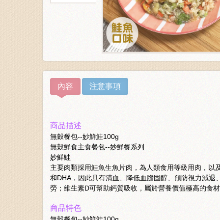
內容
注意事項
商品描述
無穀餐包--妙鮮鮭100g
無穀鮮食主食餐包--妙鮮餐系列
妙鮮鮭
主要肉類採用鮭魚生魚片肉，為人類食用等級用肉，以及
和DHA，因此具有清血、降低血膽固醇、預防視力減退
勞；維生素D可幫助鈣質吸收，屬於營養價值極高的食
商品特色
無穀餐包--妙鮮鮭100g