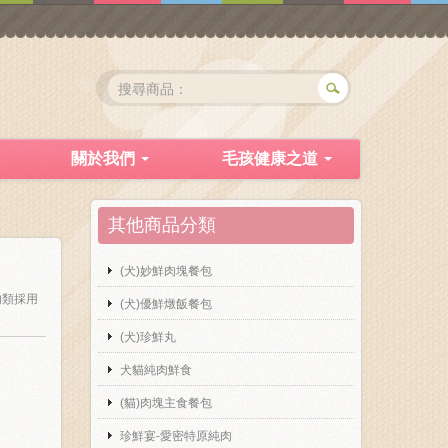
關於我們
毛孩健康之道
其他商品分類
(犬)妙鮮肉塊餐包
肉類採用
(犬)優鮮燉飯餐包
(犬)珍鮮丸
犬貓純肉鮮食
(貓)肉塊主食餐包
珍鮮宴-愛密特原純肉