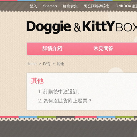
登入
Sitemap
鮮寵食集
阿公阿嬤碎碎念
DNKBOX 
詳情介紹
常見問答
Home
>
FAQ
>
其他
其他
訂購後中途退訂。
為何沒隨貨附上發票？