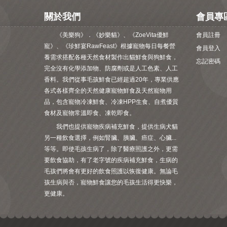
關於我們
會員專
《美樂狗》．《妙樂貓》、《ZoeVita優鮮
會員註冊
寵》、《珍鮮宴RawFeast》根據寵物每日每餐營
會員登入
養需求搭配各種天然食材製作出貓鮮食與狗鮮食，
忘記密碼
完全沒有化學添加物、防腐劑或是人工色素、人工
香料。我們從事毛孩鮮食已經超過20年，專業供應
各式各樣齊全的天然健康寵物鮮食及天然寵物用
品，包含寵物冷凍鮮食、冷凍HPP生食、自煮優質
食材及寵物常溫即食、凍乾即食。
我們也提供寵物疾病補充鮮食，提供生病犬貓
另一種飲食選擇，例如腎臟、胰臟、癌症、心臟...
等等。即使毛孩生病了，除了醫療照護之外，更需
要飲食協助，有了老字號的疾病補充鮮食，生病的
毛孩們將會有更好的飲食照護以恢復健康。無論毛
孩生病與否，寵物鮮食讓您的毛孩生活得更快樂，
更健康。