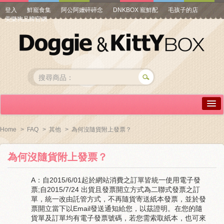
登入
鮮寵食集
阿公阿嬤碎碎念
DNKBOX 寵鮮配
毛孩子的店
美樂狗品牌官網
詳情介紹
Home
>
FAQ
>
其他
>
為何沒隨貨附上發票？
常見問答
為何沒隨貨附上發票？
商品瀏覽
A：自2015/6/01起於網站消費之訂單皆統一使用電子發
線上訂購
票;自2015/7/24 出貨且發票開立方式為二聯式發票之訂
單，統一改由託管方式，不再隨貨寄送紙本發票，並於發
帳號專區
票開立當下以Email發送通知給您，以茲證明。
在您的隨
貨單及訂單均有電子發票號碼，若您需索取紙本，也可來