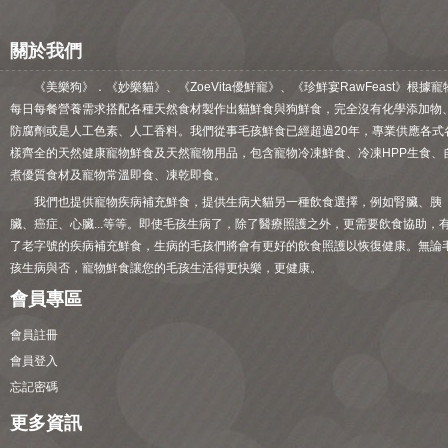
關於我們
《美樂狗》．《妙樂貓》、《ZoeVita優鮮寵》、《珍鮮宴RawFeast》根據寵
每日每餐營養需求搭配各種天然食材製作出貓鮮食與狗鮮食，完全沒有化學添加物
防腐劑或是人工色素、人工香料。我們從事毛孩鮮食已經超過20年，專業供應各式
樣齊全的天然健康寵物鮮食及天然寵物用品，包含寵物冷凍鮮食、冷凍HPP生食、
煮優質食材及寵物常溫即食、凍乾即食。
我們也提供寵物疾病補充鮮食，提供生病犬貓另一種飲食選擇，例如腎臟、胰
臟、癌症、心臟...等等。即使毛孩生病了，除了醫療照護之外，更需要飲食協助，
了老字號的疾病補充鮮食，生病的毛孩們將會有更好的飲食照護以恢復健康。無論
孩生病與否，寵物鮮食讓您的毛孩生活得更快樂，更健康。
會員專區
會員註冊
會員登入
忘記密碼
更多資訊