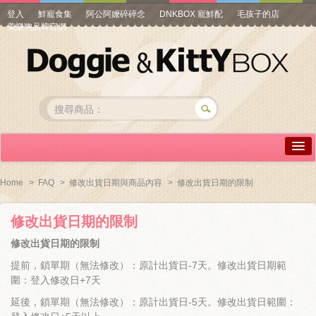
登入
鮮寵食集
阿公阿嬤碎碎念
DNKBOX 寵鮮配
毛孩子的店
美樂狗品牌官網
詳情介紹
Home
>
FAQ
>
修改出貨日期與商品內容
>
修改出貨日期的限制
常見問答
修改出貨日期的限制
商品瀏覽
修改出貨日期
的限制
線上訂購
提前，鎖單期（無法修改）：原計出貨日-7天。修改出貨日期範
圍：登入修改日+7天
帳號專區
延後，鎖單期（無法修改）：原計出貨日-5天。修改出貨日範圍：