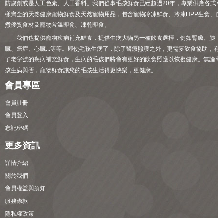
防腐劑或是人工色素、人工香料。我們從事毛孩鮮食已經超過20年，專業供應各式
樣齊全的天然健康寵物鮮食及天然寵物用品，包含寵物冷凍鮮食、冷凍HPP生食、
煮優質食材及寵物常溫即食、凍乾即食。
我們也提供寵物疾病補充鮮食，提供生病犬貓另一種飲食選擇，例如腎臟、胰
臟、癌症、心臟...等等。即使毛孩生病了，除了醫療照護之外，更需要飲食協助，
了老字號的疾病補充鮮食，生病的毛孩們將會有更好的飲食照護以恢復健康。無論
孩生病與否，寵物鮮食讓您的毛孩生活得更快樂，更健康。
會員專區
會員註冊
會員登入
忘記密碼
更多資訊
詳情介紹
關於我們
會員權益與須知
服務條款
隱私權政策