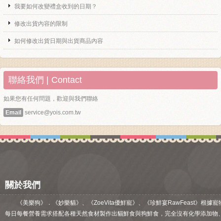
我要如何改變禮盒收到的日期？
修改出貨內容的限制
如何修改出貨日期與出貨商品內容
聯絡我們 | Contact
如果您有任何問題，歡迎與我們聯絡
Email
service@yois.com.tw
關於我們
《美樂狗》．《妙樂貓》、《ZoeVita優鮮寵》、《珍鮮宴RawFeast》根據寵
每日每餐營養需求搭配各種天然食材製作出貓鮮食與狗鮮食，完全沒有化學添加物